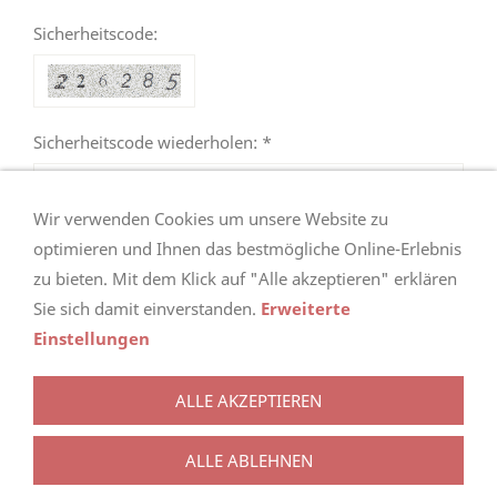
Sicherheitscode:
Sicherheitscode wiederholen: *
Wir verwenden Cookies um unsere Website zu
optimieren und Ihnen das bestmögliche Online-Erlebnis
zu bieten. Mit dem Klick auf "Alle akzeptieren" erklären
Sie sich damit einverstanden.
Erweiterte
Einstellungen
ALLE AKZEPTIEREN
AGB
KONTAKT
ANFAHRT
IMPRESSUM
DISCLAIMER
SITEMAP
NEWSLETTER
ALLE ABLEHNEN
ANMELDUNG
NEWSLETTER ABMELDUNG
DATENSCHUTZHINWEISE