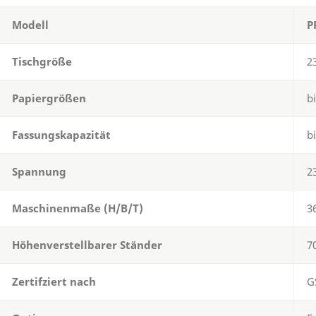
Modell
P
Tischgröße
2
Papiergrößen
b
Fassungskapazität
b
Spannung
2
Maschinenmaße (H/B/T)
3
Höhenverstellbarer Ständer
7
Zertifziert nach
G