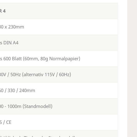
R 4
30 x 230mm
is DIN A4
is 600 Blatt (60mm, 80g Normalpapier)
30V / 50Hz (alternativ 115V / 60Hz)
60 / 330 / 240mm
00 - 1000m (Standmodell)
S / CE