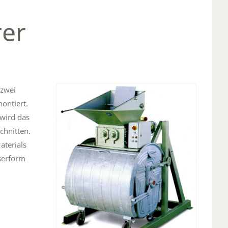
rer
 zwei
ontiert.
 wird das
chnitten.
aterials
serform