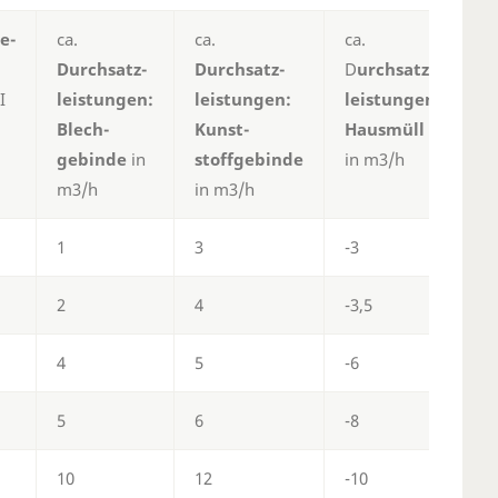
e-
ca.
ca.
ca.
ca
Durchsatz-
Durchsatz-
D
urchsatz-
D
I
leistungen:
leistungen:
leistungen:
l
Blech-
Kunst-
Hausmüll
H
gebinde
in
stoffgebinde
in m3/h
a
m3/h
in m3/h
m
1
3
-3
-1
2
4
-3,5
-1
4
5
-6
-4
5
6
-8
-5
10
12
-10
-7