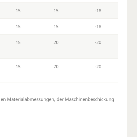
15
15
-18
-1
15
15
-18
-1
15
20
-20
-1
15
20
-20
-1
 den Materialabmessungen, der Maschinenbeschickung