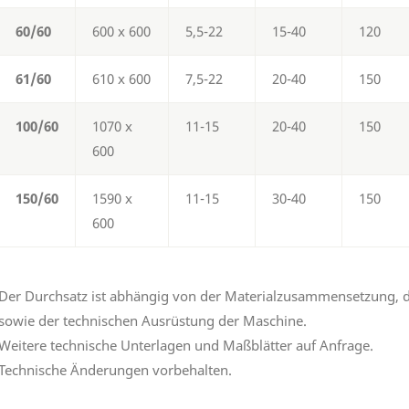
60/60
600 x 600
5,5-22
15-40
120
61/60
610 x 600
7,5-22
20-40
150
100/60
1070 x
11-15
20-40
150
600
150/60
1590 x
11-15
30-40
150
600
Der Durchsatz ist abhängig von der Materialzusammensetzung,
sowie der technischen Ausrüstung der Maschine.
Weitere technische Unterlagen und Maßblätter auf Anfrage.
Technische Änderungen vorbehalten.