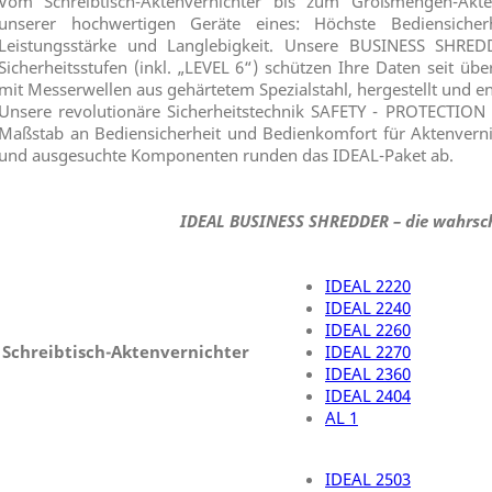
Vom Schreibtisch-Aktenvernichter bis zum Großmengen-Aktenv
unserer hochwertigen Geräte eines: Höchste Bediensicherh
Leistungsstärke und Langlebigkeit. Unsere BUSINESS SHRED
Sicherheitsstufen (inkl. „LEVEL 6“) schützen Ihre Daten seit übe
mit Messerwellen aus gehärtetem Spezialstahl, hergestellt und en
Unsere revolutionäre Sicherheitstechnik SAFETY - PROTECTION 
Maßstab an Bediensicherheit und Bedienkomfort für Aktenverni
und ausgesuchte Komponenten runden das IDEAL-Paket ab.
IDEAL
BUSINESS SHREDDER – die wahrsch
IDEAL 2220
IDEAL 2240
IDEAL 2260
Schreibtisch-Aktenvernichter
IDEAL 2270
IDEAL 2360
IDEAL 2404
AL 1
IDEAL 2503