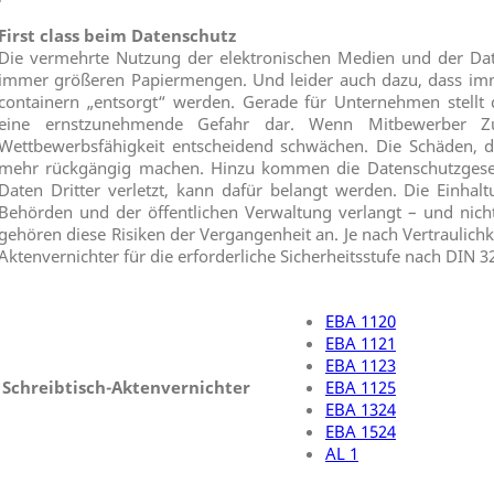
First class beim Datenschutz
Die vermehrte Nutzung der elektronischen Medien und der Dat
immer größeren Papiermengen. Und leider auch dazu, dass imm
containern „entsorgt“ werden. Gerade für Unternehmen stellt
eine ernstzunehmende Gefahr dar. Wenn Mitbewerber Z
Wettbewerbsfähigkeit entscheidend schwächen. Die Schäden, di
mehr rückgängig machen. Hinzu kommen die Datenschutzges
Daten Dritter verletzt, kann dafür belangt werden. Die Einha
Behörden und der öffentlichen Verwaltung verlangt – und nich
gehören diese Risiken der Vergangenheit an. Je nach Vertraulichk
Aktenvernichter für die erforderliche Sicherheitsstufe nach DIN 3
EBA 1120
EBA 1121
EBA 1123
Schreibtisch-Aktenvernichter
EBA 1125
EBA 1324
EBA 1524
AL 1