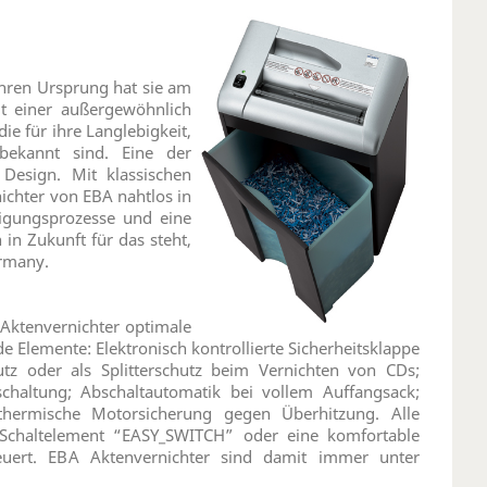
 ihren Ursprung hat sie am
t einer außergewöhnlich
ie für ihre Langlebigkeit,
 bekannt sind. Eine der
 Design. Mit klassischen
nichter von EBA nahtlos in
igungsprozesse und eine
 in Zukunft für das steht,
ermany.
 Aktenvernichter optimale
e Elemente: Elektronisch kontrollierte Sicherheitsklappe
utz oder als Splitterschutz beim Vernichten von CDs;
schaltung; Abschaltautomatik bei vollem Auffangsack;
 thermische Motorsicherung gegen Überhitzung. Alle
Schaltelement “EASY_SWITCH” oder eine komfortable
teuert. EBA Aktenvernichter sind damit immer unter