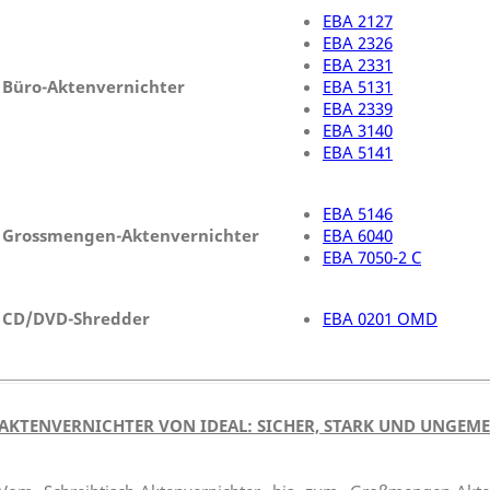
EBA 2127
EBA 2326
EBA 2331
Büro-Aktenvernichter
EBA 5131
EBA 2339
EBA 3140
EBA 5141
EBA 5146
Grossmengen-Aktenvernichter
EBA 6040
EBA 7050-2 C
CD/DVD-Shredder
EBA 0201 OMD
AKTENVERNICHTER VON IDEAL: SICHER, STARK UND UNGEM