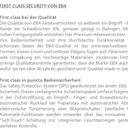
FIRST CLASS SECURITY VON EBA
First class bei der Qualität
Die Qualität von EBA Aktenvernichtern ist weltweit ein Begriff -
Rande der Schwäbischen Alb, genauer gesagt in Balingen. Mi
hohen Fertigungstiefe entstehen hier Premium-Aktenvernichter, d
ihre Bediensicherheit und ihre durchdachte Funktionalität
schönsten Seiten der EBA-Qualität ist das unverwechselbare
Formen, klaren Linien und zeitloser Eleganz fügen sich Aktenver
jede Umgebung ein. Hochwertige Materialien, modernste Fert
strenge Qualitätskontrolle garantieren, dass die Marke EBA auch
wofür sie seit über 80 Jahren geschätzt wird: Qualität made in G
First class in puncto Bediensicherheit
Das Safety Protection System (SPS) gewährleistet bei einem EBA
Sicherheit. Dieses umfangreiche Sicherheitspaket umfasst folgend
in der Zuführöffnung als Eingriff-, Finger- und Krawattensch
automatischer Rücklauf bei Papierstau mit auto­matischer Ab
elektronische Türsicherung über Magnetschalter; zweifache
Automatik-Funktionen werden entweder über das innovative 
“Soft-Touch“-Schaltung mit integrierten Leuchtanzeigen ges
perfekter Kontrolle.